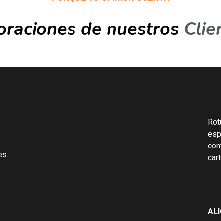
oraciones de nuestros
Clie
Rot
esp
y
come
es.
cart
ALI