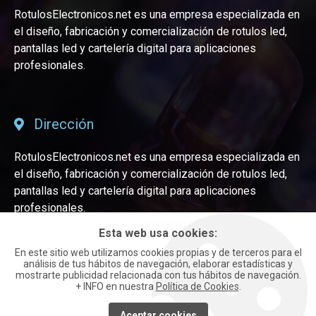
rótulos electrónicos emiten mensajes
RotulosElectronicos.net es una empresa especializada en
luminosos que pueden ser vistos desde largas
el diseño, fabricación y comercialización de rotulos led,
distancias
, y que a través de la luz y el color,
pantallas led y cartelería digital para aplicaciones
conseguirán captar la atención del público.
profesionales.
Altamente resistentes y duraderos, con los
rótulos
LED
te garantizamos que tu negocio no volverá a
pasar desapercibido.
Dirección
Letreros luminosos Led
RotulosElectronicos.net es una empresa especializada en
personalizados
el diseño, fabricación y comercialización de rotulos led,
pantallas led y cartelería digital para aplicaciones
Si buscas
letreros luminosos Led personalizados
profesionales.
estás en el lugar indicado. En
Esta web usa cookies:
Rotuloselectronicos.net somos fabricantes y
Departamento Comercial
En este sitio web utilizamos cookies propias y de terceros para el
disponemos de una gran variedad de modelos
análisis de tus hábitos de navegación, elaborar estadísticas y
disponibles, con diferentes diseños y tamaños, que
mostrarte publicidad relacionada con tus hábitos de navegación.
ALICANTE:
(+34) 965 92 13 10
+ INFO en nuestra
Política de Cookies
.
se ajustarán a la perfección a tus necesidades,
pudiendo escoger la opción que mejor encaje con tu
Aceptar cookies