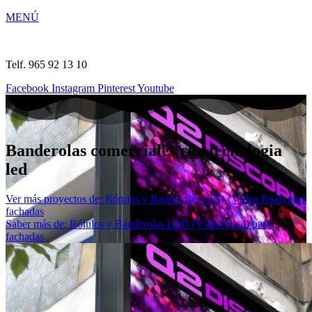
MENÚ
Telf. 965 92 13 10
Facebook
Instagram
Pinterest
Youtube
Banderolas comerciales con tecnologia
led
Ver más proyectos de: Rótulos y Banderolas LED (Vídeo Real) para
fachadas
Saber más de: Rótulos y Banderolas LED (Vídeo Real) para
fachadas