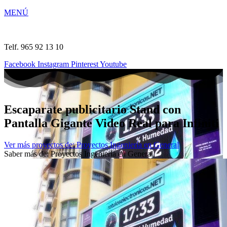
MENÚ
Telf. 965 92 13 10
Facebook
Instagram
Pinterest
Youtube
Escaparate publicitario Stand con
Pantalla Gigante Video Real para Infiniti
Ver más proyectos de: Proyectos Ingeniería en General
Saber más de: Proyectos Ingeniería en General