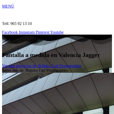
MENÚ
Telf. 965 92 13 10
Facebook
Instagram
Pinterest
Youtube
Pantalla a medida en Valencia Jagger
Ver más proyectos de: Rótulos Led Programables
Saber más de: Rótulos Led Programables