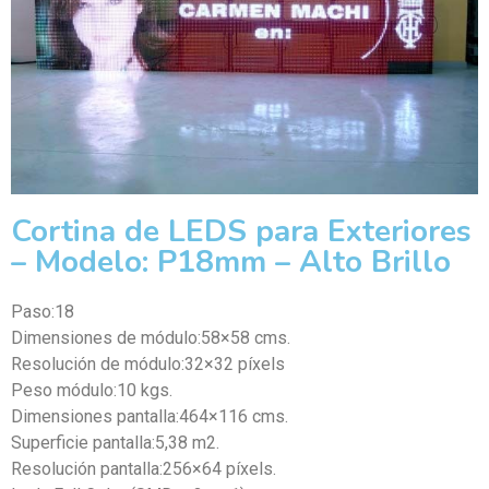
Cortina de LEDS para Exteriores
– Modelo: P18mm – Alto Brillo
Paso:18
Dimensiones de módulo:58×58 cms.
Resolución de módulo:32×32 píxels
Peso módulo:10 kgs.
Dimensiones pantalla:464×116 cms.
Superficie pantalla:5,38 m2.
Resolución pantalla:256×64 píxels.